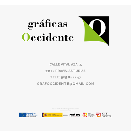
CALLE VITAL AZA, 2,
33120 PRAVIA, ASTURIAS
TELF.: 985 82 22 47
GRAFOCCIDENTE@GMAIL.COM